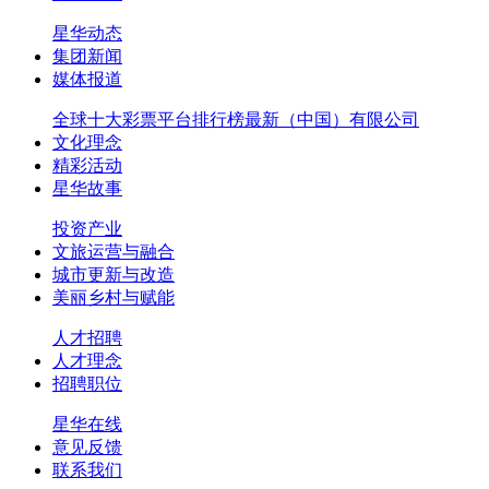
星华动态
集团新闻
媒体报道
全球十大彩票平台排行榜最新（中国）有限公司
文化理念
精彩活动
星华故事
投资产业
文旅运营与融合
城市更新与改造
美丽乡村与赋能
人才招聘
人才理念
招聘职位
星华在线
意见反馈
联系我们