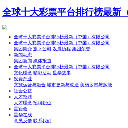
全球十大彩票平台排行榜最新
全球十大彩票平台排行榜最新（中国）有限公司
全球十大彩票平台排行榜最新（中国）有限公司
集团简介
旗下公司
发展历程
集团荣誉
新闻动态
集团新闻
媒体报道
全球十大彩票平台排行榜最新（中国）有限公司
文化理念
精彩活动
星华故事
投资产业
文旅运营与融合
城市更新与改造
美丽乡村与赋能
社会公益
人才招聘
人才理念
招聘职位
星籍会
星华在线
意见反馈
联系我们