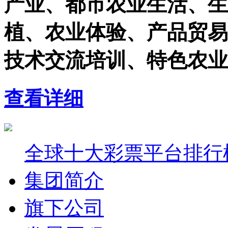
产业、都市农业生活、生
植、农业体验、产品贸易
技术交流培训、特色农业
查看详细
全球十大彩票平台排行
集团简介
旗下公司