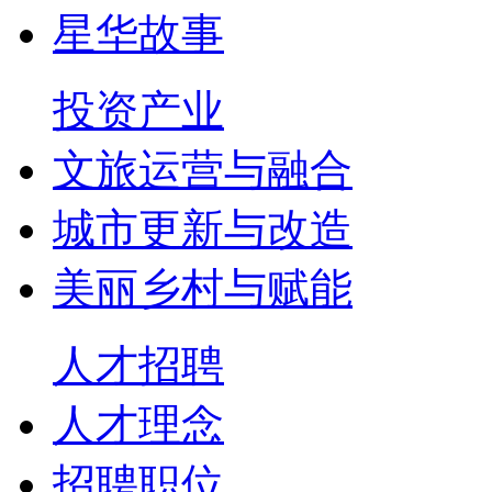
星华故事
投资产业
文旅运营与融合
城市更新与改造
美丽乡村与赋能
人才招聘
人才理念
招聘职位