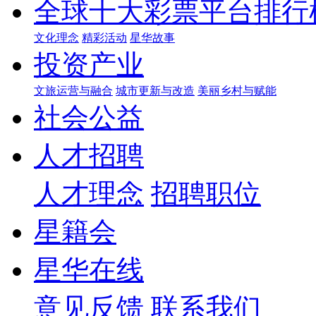
全球十大彩票平台排行
文化理念
精彩活动
星华故事
投资产业
文旅运营与融合
城市更新与改造
美丽乡村与赋能
社会公益
人才招聘
人才理念
招聘职位
星籍会
星华在线
意见反馈
联系我们