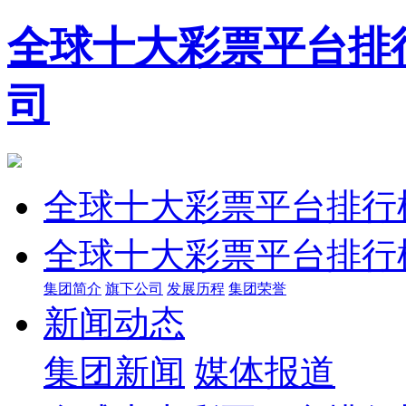
全球十大彩票平台排
司
全球十大彩票平台排行
全球十大彩票平台排行
集团简介
旗下公司
发展历程
集团荣誉
新闻动态
集团新闻
媒体报道