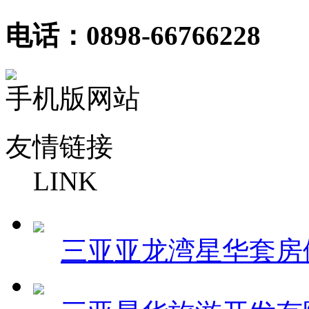
电话：0898-66766228
手机版网站
友情链接
LINK
三亚亚龙湾星华套房