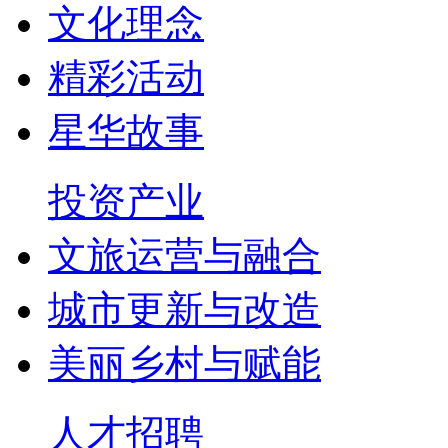
文化理念
精彩活动
星华故事
投资产业
文旅运营与融合
城市更新与改造
美丽乡村与赋能
人才招聘