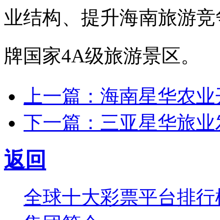
业结构、提升海南旅游竞争
牌国家4A级旅游景区。
上一篇：海南星华农业
下一篇：三亚星华旅业
返回
全球十大彩票平台排行