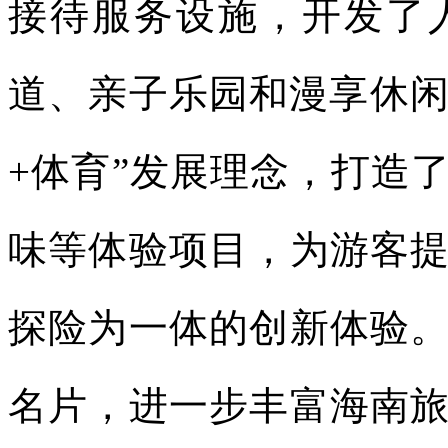
接待服务设施，开发了
道、亲子乐园和漫享休闲
+体育”发展理念，打造
味等体验项目，为游客
探险为一体的创新体验
名片，进一步丰富海南