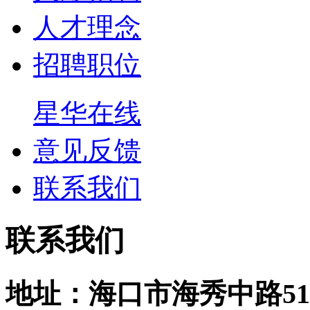
人才理念
招聘职位
星华在线
意见反馈
联系我们
联系我们
地址：海口市海秀中路51